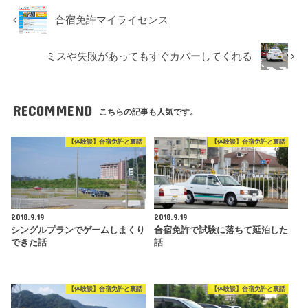
合宿免許マイライセンス
ミスや失敗があってもすぐカバーしてくれる
RECOMMEND
こちらの記事も人気です。
【体験談】合宿免許と裏話
【体験談】合宿免許と裏話
2018.9.19
2018.9.19
シングルプランでゲームしまくり
合宿免許で試験に落ちて延泊した
できた話
話
【体験談】合宿免許と裏話
【体験談】合宿免許と裏話