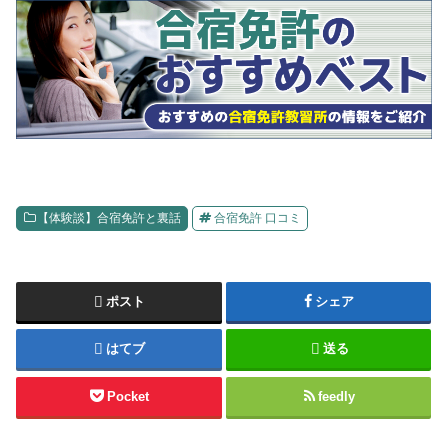
【体験談】合宿免許と裏話
合宿免許 口コミ
ポスト
シェア
はてブ
送る
Pocket
feedly