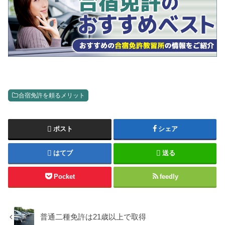
合宿免許を頼るメリット
ポスト
シェア
はてブ
送る
Pocket
feedly
普通二種免許は21歳以上で取得